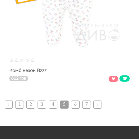
Комбінезон Bzzz
612 грн
«
1
2
3
4
5
6
7
»