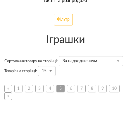
Акції та розпродажі
Фільтр
Іграшки
За надходженням
Сортування товару на сторінці:
15
Товарів на сторінці:
«
1
2
3
4
5
6
7
8
9
10
»