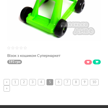
Візок з кошиком Супермаркет
193 грн
«
1
2
3
4
5
6
7
8
9
10
»