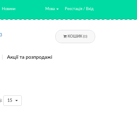
Новини
Мова
Реєстація / Вхід
3
КОШИК (
0
)
Акції та розпродажі
15
і: