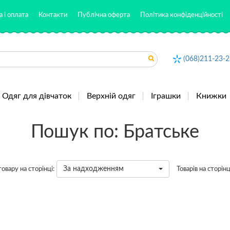
 і оплата
Контакти
Публічна оферта
Політика конфіденційності
(068)211-23-2
Одяг для дівчаток
Верхній одяг
Іграшки
Книжки
Пошук по: Братське
За надходженням
овару на сторінці:
Товарів на сторінц