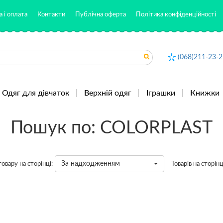
 і оплата
Контакти
Публічна оферта
Політика конфіденційності
(068)211-23-2
Одяг для дівчаток
Верхній одяг
Іграшки
Книжки
Пошук по: COLORPLAST
За надходженням
овару на сторінці:
Товарів на сторінц