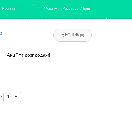
Новини
Мова
Реєстація / Вхід
3
КОШИК (
0
)
Акції та розпродажі
15
і: