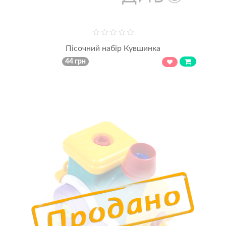
Пісочний набір Кувшинка
44 грн