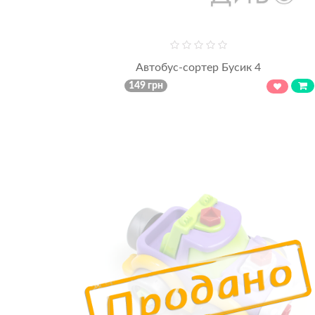
Автобус-сортер Бусик 4
149 грн