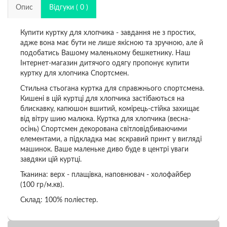
Опис
Відгуки ( 0 )
Купити куртку для хлопчика - завдання не з простих,
адже вона має бути не лише якісною та зручною, але й
подобатись Вашому маленькому бешкетнику. Наш
Інтернет-магазин дитячого одягу пропонує купити
куртку для хлопчика Спортсмен.
Стильна стьогана куртка для справжнього спортсмена.
Кишені в цій куртці для хлопчика застібаються на
блискавку, капюшон вшитий, комірець-стійка захищає
від вітру шию малюка. Куртка для хлопчика (весна-
осінь) Спортсмен декорована світловідбиваючими
елементами, а підкладка має яскравий принт у вигляді
машинок. Ваше маленьке диво буде в центрі уваги
завдяки цій куртці.
Тканина: верх - плащівка, наповнювач - холофайбер
(100 гр/м.кв).
Склад: 100% поліестер.