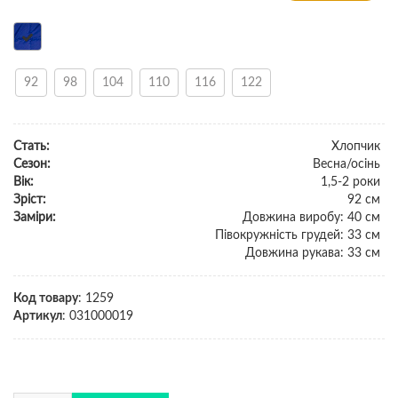
92
98
104
110
116
122
Стать:
Хлопчик
Сезон:
Весна/осінь
Вік:
1,5-2 роки
Зріст:
92 см
Заміри:
Довжина виробу: 40 см
Півокружність грудей: 33 см
Довжина рукава: 33 см
Код товару
:
1259
Артикул
:
031000019