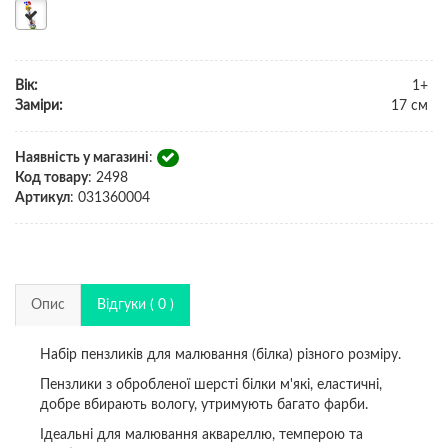
Вік:
1+
Заміри:
17 см
Наявність у магазині
:
Код товару
:
2498
Артикул
:
031360004
Опис
Відгуки ( 0 )
Набір пензликів для малювання (білка) різного розміру.
Пензлики з обробленої шерсті білки м'які, еластичні,
добре вбирають вологу, утримують багато фарби.
Ідеальні для малювання аквареллю, темперою та