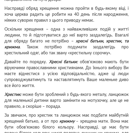
Насправді обряд хрещення можна пройти в будь-якому віці, і
хоча церква радить це робити на 40 день після народження,
ніяких суворих правил з цього приводу немає.
Оскільки хрещення – одна з найважливіших подій у житті
людини, то й підготуватися до неї варто заздалегідь. Взагалі
для обряду багато не потрібно –
хресні батьки, хрестик, та
крижма
. Також потрібно подумати заздалегідь про
хрестильний одяг, або так звану «хрестильну сорочку».
Давайте по порядку.
Хресні батьки:
обов’язково мають бути
віруючими православними християнами. До їхнього вибору Ви
маєте віднестися з усією відповідальністю, адже ці люди
супроводжуватимуть та наставлятимуть Ваше маленьке диво
все його життя.
Хрестик:
може бути зроблений з будь-якого металу, ланцюжок
для маленької дитини варто замінити на мотузочку, але це не
правило, а скоріше – порада.
За звичаєм, про хрестик та ланцюжок має подбати майбутній
хрещений батько, а от про
крижму
– хрещена мати. Вона має
бути обов’язково білого кольору. Насправді, це має бути