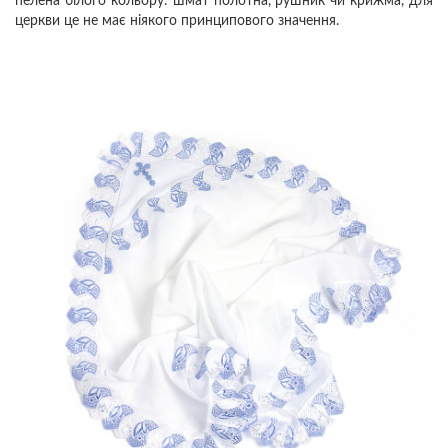
пелена білого кольору: шмат полотна, рушник чи крижма, для
церкви це не має ніякого принципового значення.