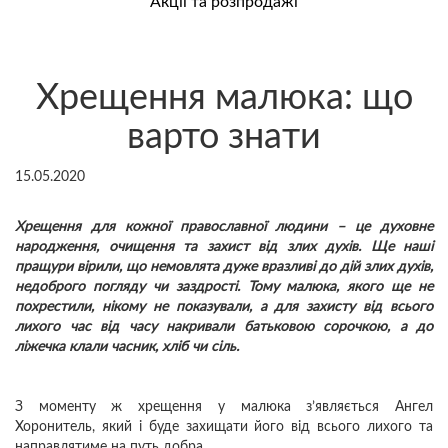
Акції та розпродажі
Хрещення малюка: що
варто знати
15.05.2020
Хрещення для кожної православної людини – це духовне
народження, очищення та захист від злих духів. Ще наші
пращури вірили, що немовлята дуже вразливі до дій злих духів,
недоброго погляду чи заздрості. Тому малюка, якого ще не
похрестили, нікому не показували, а для захисту від всього
лихого час від часу накривали батьковою сорочкою, а до
ліжечка клали часник, хліб чи сіль.
З моменту ж хрещення у малюка з’являється Ангел
Хоронитель, який і буде захищати його від всього лихого та
направлятиме на путь добра.