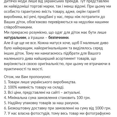
дитячої моди лише від українських брендів. Тут представлені
як найвідоміші торгові марки, так і менш відомі. При цьому ми
особисто гарантуємо якість товару, адже, окрім гарантії
виробника, всі речі, придбані у нас, перш ніж потрапити до
Ваших діток, обов’язково перевіряються на недоліки нашими
співробітниками.
Ми прекрасно розуміємо, що одяг для діток має бути лише
натуральним
, а іграшки –
безпечними
.
Але й це ще не все. Кожна матуся хоче, щоб її маленьке диво
було найкращим, найоригінальнішим та виділялось серед
інших діток. Тому ми намагаємось підібрати для Вашого
маленького дива найширший асортимент товарів, що
вирізняється своєю оригінальністю, при цьому не втрачаючи в
практичності та якості.
Отож, ми Вам пропонуємо:
1. Товари лише українського виробництва.
2. 100% наявність товару на складі.
3. Всі ціни, представлені на сайті – актуальні.
4. Мінімальна сума замовлення становить 100 грн.
5. Надійну упаковку товарів за наш рахунок.
6. Безкоштовну доставку при замовленні на суму від 1000 грн.
7. У нас власна фотостудія, тому весь товар ми фотографуємо