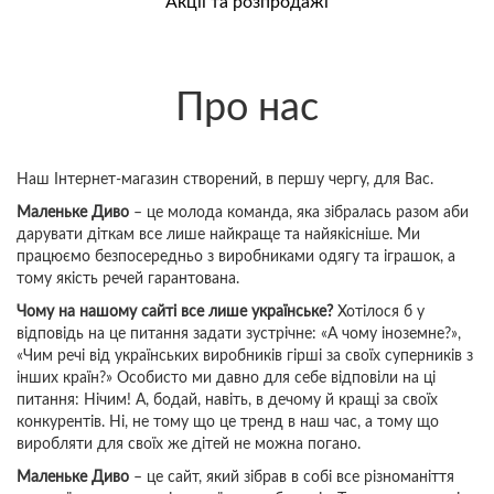
Акції та розпродажі
Про нас
Наш Інтернет-магазин створений, в першу чергу, для Вас.
Маленьке Диво
– це молода команда, яка зібралась разом аби
дарувати діткам все лише найкраще та найякісніше. Ми
працюємо безпосередньо з виробниками одягу та іграшок, а
тому якість речей гарантована.
Чому на нашому сайті все лише українське?
Хотілося б у
відповідь на це питання задати зустрічне: «А чому іноземне?»,
«Чим речі від українських виробників гірші за своїх суперників з
інших країн?» Особисто ми давно для себе відповіли на ці
питання: Нічим! А, бодай, навіть, в дечому й кращі за своїх
конкурентів. Ні, не тому що це тренд в наш час, а тому що
виробляти для своїх же дітей не можна погано.
Маленьке Диво
– це сайт, який зібрав в собі все різноманіття